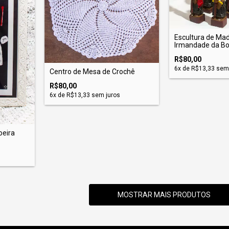
Escultura de Mad
Irmandade da Boa
R$80,00
6
x de
R$13,33
sem 
Centro de Mesa de Crochê
R$80,00
6
x de
R$13,33
sem juros
oeira
MOSTRAR MAIS PRODUTOS