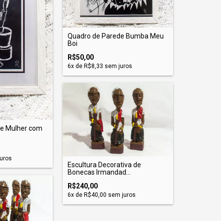
Quadro de Parede Bumba Meu
Boi
R$50,00
6
x de
R$8,33
sem juros
de Mulher com
uros
Escultura Decorativa de
Bonecas Irmandad...
R$240,00
6
x de
R$40,00
sem juros