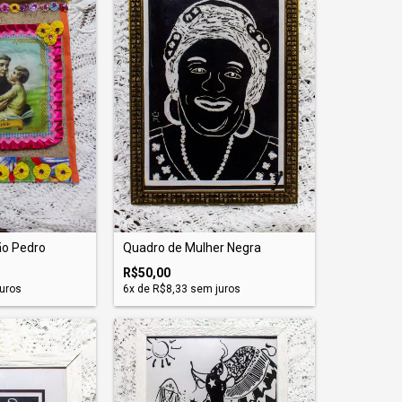
ão Pedro
Quadro de Mulher Negra
R$50,00
uros
6
x de
R$8,33
sem juros