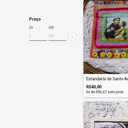
Preço
De
Até
Estandarte de Santo A
R$40,00
6
x de
R$6,67
sem juros