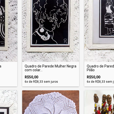
a
Quadro de Parede Mulher Negra
Quadro de Pare
com colar...
Pilão
R$50,00
R$50,00
6
x de
R$8,33
sem juros
6
x de
R$8,33
sem j