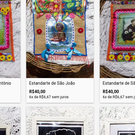
ntônio
Estandarte de São João
Estandarte de S
R$40,00
R$40,00
6
x de
R$6,67
sem juros
6
x de
R$6,67
sem j