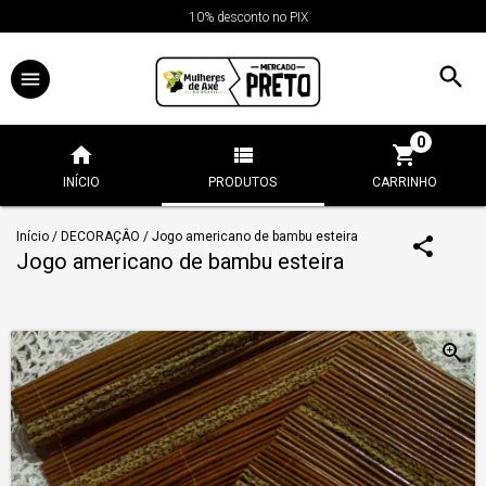
10% desconto no PIX
0
INÍCIO
PRODUTOS
CARRINHO
Início
/
DECORAÇÂO
/
Jogo americano de bambu esteira
Jogo americano de bambu esteira