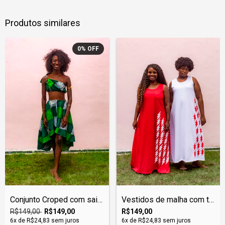
Produtos similares
0
%
OFF
Vestidos de malha com tema de Iansã em d...
Conjunto Croped com saia Godê em tecido...
R$149,00
R$149,00
R$149,00
6
x de
R$24,83
sem juros
6
x de
R$24,83
sem juros