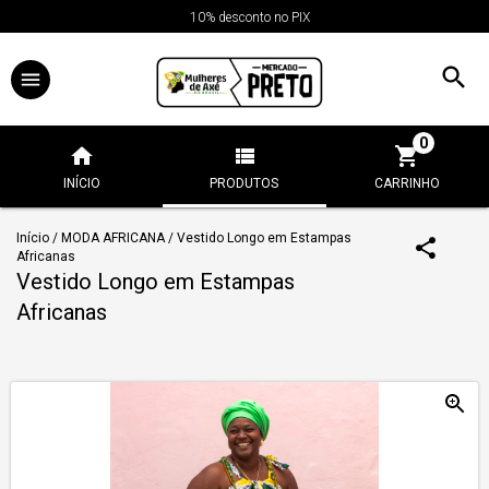
10% desconto no PIX
0
INÍCIO
PRODUTOS
CARRINHO
Início
/
MODA AFRICANA
/
Vestido Longo em Estampas
Africanas
Vestido Longo em Estampas
Africanas