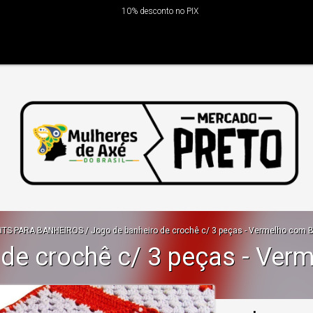
10% desconto no PIX
ITS PARA BANHEIROS
/
Jogo de banheiro de crochê c/ 3 peças - Vermelho com 
 de crochê c/ 3 peças - Ver