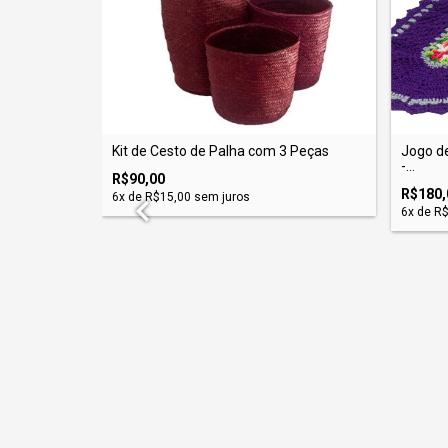
Kit de Cesto de Palha com 3 Peças
Jogo de
nde
-...
R$90,00
R$180,
6
x de
R$15,00
sem juros
6
x de
R$