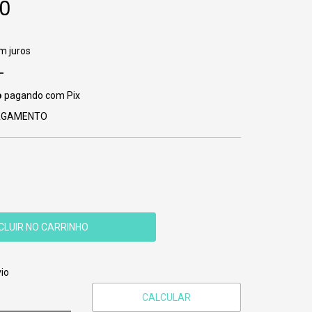
0
m juros
o
pagando com Pix
PAGAMENTO
CEP:
ALTERAR CEP
io
CALCULAR