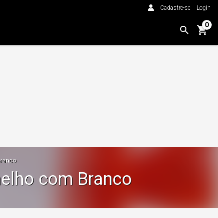
Cadastre-se
Login
0
Branco
melho com Branco