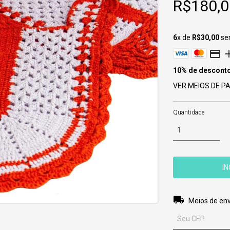
R$180,0
6
x de
R$30,00
se
10% de descont
VER MEIOS DE 
Quantidade
Entregas para o 
Meios de env