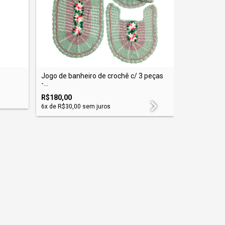
Jogo de banheiro de crochê c/ 3 peças
-...
R$180,00
6
x de
R$30,00
sem juros
Centro de M
R$80,00
6
x de
R$13,3